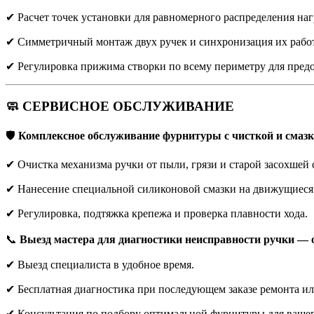
✔ Расчет точек установки для равномерного распределения наг
✔ Симметричный монтаж двух ручек и синхронизация их рабо
✔ Регулировка прижима створки по всему периметру для пред
🧼 СЕРВИСНОЕ ОБСЛУЖИВАНИЕ
🛡️
Комплексное обслуживание фурнитуры с чисткой и смазко
✔ Очистка механизма ручки от пыли, грязи и старой засохшей 
✔ Нанесение специальной силиконовой смазки на движущиеся 
✔ Регулировка, подтяжка крепежа и проверка плавности хода.
📞
Выезд мастера для диагностики неисправности ручки — о
✔ Выезд специалиста в удобное время.
✔ Бесплатная диагностика при последующем заказе ремонта ил
✔ Консультация по подбору оптимальной фурнитуры для вашег