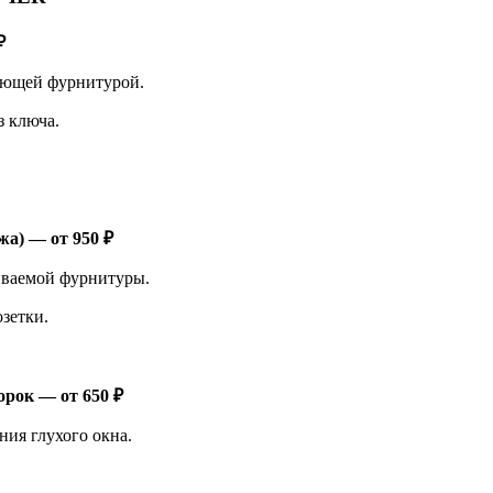
₽
ующей фурнитурой.
з ключа.
а) — от 950 ₽
иваемой фурнитуры.
зетки.
орок — от 650 ₽
ия глухого окна.