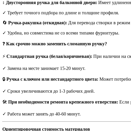
↕️
Двусторонняя ручка для балконной двери:
Имеет удлиненны
✓ Требует точного подбора по длине и толщине профиля.
🔄
Ручка-ракушка (откидная):
Для перевода створки в режим 
✓ Удобна, но совместима не со всеми типами фурнитуры.
❓
Как срочно можно заменить сломанную ручку?
⚡
Стандартная ручка (белая/коричневая):
При наличии на ск
✓ Замена на месте занимает 15-20 минут.
🔒
Ручка с ключом или нестандартного цвета:
Может потребов
✓ Сроки увеличиваются до 1-3 рабочих дней.
🛠️
При необходимости ремонта крепежного отверстия:
Если 
✓ Работа может занять до 40-60 минут.
Ориентировочная стоимость материалов