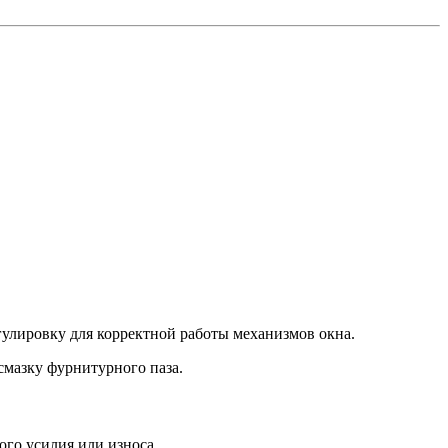
.
егулировку для корректной работы механизмов окна.
смазку фурнитурного паза.
го усилия или износа.