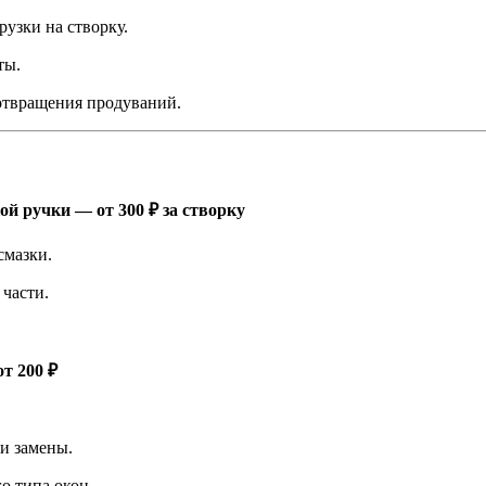
рузки на створку.
ты.
отвращения продуваний.
й ручки — от 300 ₽ за створку
смазки.
части.
т 200 ₽
и замены.
о типа окон.