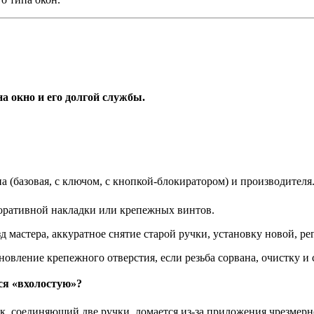
а окно и его долгой службы.
а (базовая, с ключом, с кнопкой-блокиратором) и производителя
оративной накладки или крепежных винтов.
 мастера, аккуратное снятие старой ручки, установку новой, р
овление крепежного отверстия, если резьба сорвана, очистку и 
ся «вхолостую»?
, соединяющий две ручки, ломается из-за приложения чрезмерно