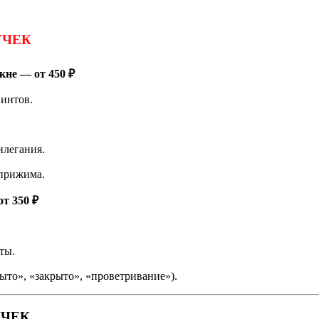
УЧЕК
кне — от 450 ₽
интов.
илегания.
 прижима.
т 350 ₽
ты.
ыто», «закрыто», «проветривание»).
УЧЕК