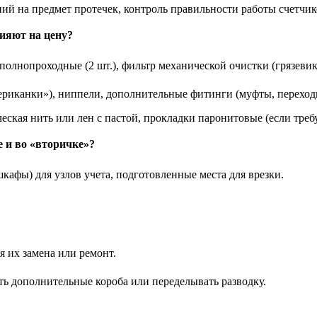
ний на предмет протечек, контроль правильности работы счетчик
ияют на цену?
полнопроходные (2 шт.), фильтр механической очистки (грязевик
ериканки»), ниппели, дополнительные фитинги (муфты, переходн
ская нить или лен с пастой, прокладки паронитовые (если требу
 и во «вторичке»?
афы) для узлов учета, подготовленные места для врезки.
я их замена или ремонт.
ть дополнительные короба или переделывать разводку.