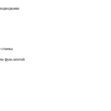
 подводками
 станка
или фум-лентой