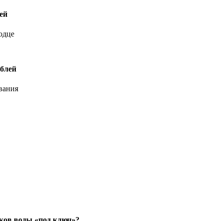
ей
одце
ублей
вания
иков воды «под ключ»?